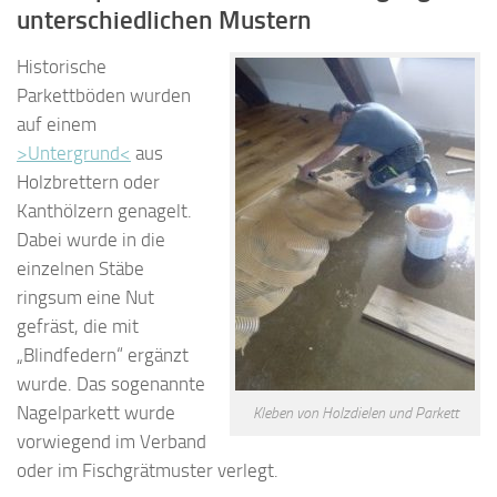
unterschiedlichen Mustern
Historische
Parkettböden wurden
auf einem
>Untergrund<
aus
Holzbrettern oder
Kanthölzern genagelt.
Dabei wurde in die
einzelnen Stäbe
ringsum eine Nut
gefräst, die mit
„Blindfedern“ ergänzt
wurde. Das sogenannte
Nagelparkett wurde
Kleben von Holzdielen und Parkett
vorwiegend im Verband
oder im Fischgrätmuster verlegt.