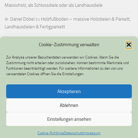
Massivholz, als Schlossdiele oder als Landhausdiele
Daniel Döbel
zu
Holzfußboden – massive Holzdielen & Parkett,
Landhausdielen & Fertigparkett
Cookie-Zustimmung verwalten
IMPRESSUM UND DATENSCHUTZ
Zur Analyse unserer Besucherdaten verwenden wir Cookies. Wenn Sie die
Impressum
Zustimmung nicht erteilen oder zurückziehen, können bestimmte Merkmale und
Funktionen beeinträchtigt werden. Für weitere Informationen zu den von uns
verwendeten Cookies öffnen Sie die Einstellungen.
Datenschutz
Cookie-Richtlinie (EU)
Akzeptieren
Ablehnen
Einstellungen ansehen
Cookie-Richtlinie
Datenschutz
Impressum