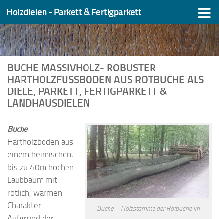
Holzdielen - Parkett & Fertigparkett
Zum Inhalt springen
BUCHE MASSIVHOLZ- ROBUSTER
HARTHOLZFUSSBODEN AUS ROTBUCHE ALS D
IELE, PARKETT, FERTIGPARKETT & L
ANDHAUSDIELEN
Buche
–
Hartholzböden aus
einem heimischen,
bis zu 40m hochen
Laubbaum mit
rötlich, warmen
Charakter.
Buche – Holzstämme der Rotbuche im
Aufgrund der