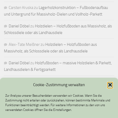
Carsten Kruska
zu
Lagerholzkonstruktion – Fußbodenaufbau
und Untergrund für Massivholz-Dielen und Vollholz-Parkett
Daniel Döbel
zu
Holzdielen – Holzfußboden aus Massivholz, als
Schlossdiele oder als Landhausdiele
Alex-Tate Meißner
zu
Holzdielen – Holzfußboden aus
Massivholz, als Schlossdiele oder als Landhausdiele
Daniel Döbel
zu
Holzfußboden – massive Holzdielen & Parkett,
Landhausdielen & Fertigparkett
Cookie-Zustimmung verwalten
IMPRESSUM UND DATENSCHUTZ
Zur Analyse unserer Besucherdaten verwenden wir Cookies. Wenn Sie die
Impressum
Zustimmung nicht erteilen oder zurückziehen, können bestimmte Merkmale und
Funktionen beeinträchtigt werden. Für weitere Informationen zu den von uns
verwendeten Cookies öffnen Sie die Einstellungen.
Datenschutz