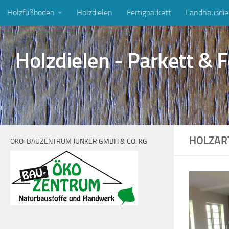
Holzfußboden
Holzdielen
Fertigparkett
Landhausdie
Zum Inhalt springen
Holzdielen - Parkett & F
HOLZAR
ÖKO-BAUZENTRUM JUNKER GMBH & CO. KG