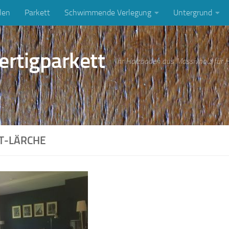
len
Parkett
Schwimmende Verlegung
Untergrund
ertigparkett
Ihr Holzboden aus Massivholz für
T-LÄRCHE