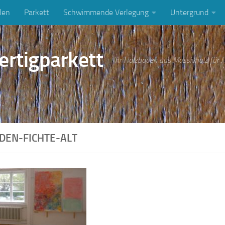
len
Parkett
Schwimmende Verlegung
Untergrund
ertigparkett
Ihr Holzboden aus Massivholz für
DEN-FICHTE-ALT