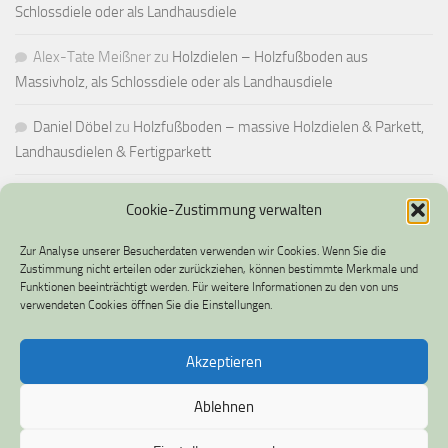
Schlossdiele oder als Landhausdiele
Alex-Tate Meißner
zu
Holzdielen – Holzfußboden aus
Massivholz, als Schlossdiele oder als Landhausdiele
Daniel Döbel
zu
Holzfußboden – massive Holzdielen & Parkett,
Landhausdielen & Fertigparkett
Cookie-Zustimmung verwalten
IMPRESSUM UND DATENSCHUTZ
Zur Analyse unserer Besucherdaten verwenden wir Cookies. Wenn Sie die
Impressum
Zustimmung nicht erteilen oder zurückziehen, können bestimmte Merkmale und
Funktionen beeinträchtigt werden. Für weitere Informationen zu den von uns
verwendeten Cookies öffnen Sie die Einstellungen.
Datenschutz
Cookie-Richtlinie (EU)
Akzeptieren
Ablehnen