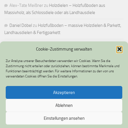
Alex-Tate Meißner
zu
Holzdielen – Holzfußboden aus
Massivholz, als Schlossdiele oder als Landhausdiele
Daniel Döbel
zu
Holzfußboden – massive Holzdielen & Parkett,
Landhausdielen & Fertigparkett
Cookie-Zustimmung verwalten
IMPRESSUM UND DATENSCHUTZ
Zur Analyse unserer Besucherdaten verwenden wir Cookies. Wenn Sie die
Impressum
Zustimmung nicht erteilen oder zurückziehen, können bestimmte Merkmale und
Funktionen beeinträchtigt werden. Für weitere Informationen zu den von uns
verwendeten Cookies öffnen Sie die Einstellungen.
Datenschutz
Cookie-Richtlinie (EU)
Akzeptieren
Ablehnen
Einstellungen ansehen