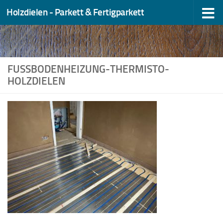
Holzdielen - Parkett & Fertigparkett
Zum Inhalt springen
FUSSBODENHEIZUNG-THERMISTO-H
OLZDIELEN