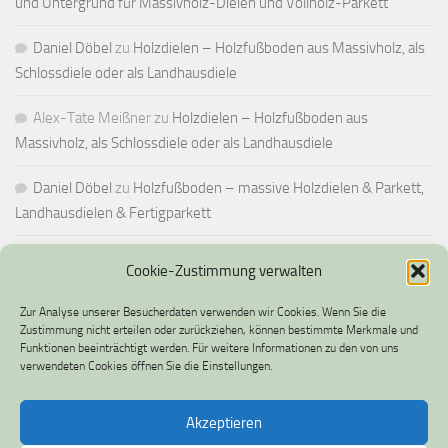
und Untergrund für Massivholz-Dielen und Vollholz-Parkett
Daniel Döbel
zu
Holzdielen – Holzfußboden aus Massivholz, als
Schlossdiele oder als Landhausdiele
Alex-Tate Meißner
zu
Holzdielen – Holzfußboden aus
Massivholz, als Schlossdiele oder als Landhausdiele
Daniel Döbel
zu
Holzfußboden – massive Holzdielen & Parkett,
Landhausdielen & Fertigparkett
Cookie-Zustimmung verwalten
IMPRESSUM UND DATENSCHUTZ
Zur Analyse unserer Besucherdaten verwenden wir Cookies. Wenn Sie die
Impressum
Zustimmung nicht erteilen oder zurückziehen, können bestimmte Merkmale und
Funktionen beeinträchtigt werden. Für weitere Informationen zu den von uns
verwendeten Cookies öffnen Sie die Einstellungen.
Datenschutz
Cookie-Richtlinie (EU)
Akzeptieren